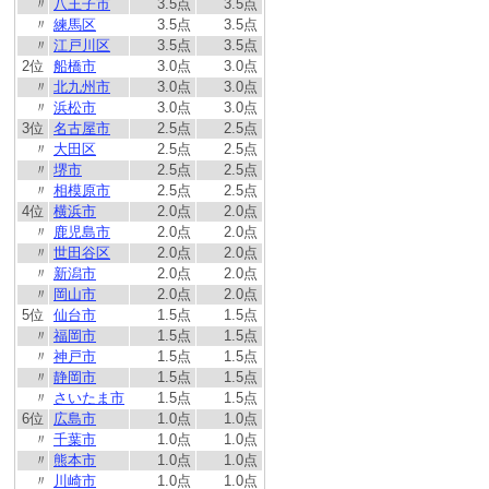
〃
八王子市
3.5点
3.5点
〃
練馬区
3.5点
3.5点
〃
江戸川区
3.5点
3.5点
2位
船橋市
3.0点
3.0点
〃
北九州市
3.0点
3.0点
〃
浜松市
3.0点
3.0点
3位
名古屋市
2.5点
2.5点
〃
大田区
2.5点
2.5点
〃
堺市
2.5点
2.5点
〃
相模原市
2.5点
2.5点
4位
横浜市
2.0点
2.0点
〃
鹿児島市
2.0点
2.0点
〃
世田谷区
2.0点
2.0点
〃
新潟市
2.0点
2.0点
〃
岡山市
2.0点
2.0点
5位
仙台市
1.5点
1.5点
〃
福岡市
1.5点
1.5点
〃
神戸市
1.5点
1.5点
〃
静岡市
1.5点
1.5点
〃
さいたま市
1.5点
1.5点
6位
広島市
1.0点
1.0点
〃
千葉市
1.0点
1.0点
〃
熊本市
1.0点
1.0点
〃
川崎市
1.0点
1.0点