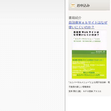
書籍紹介
自治体Ｗｅｂサイトはなぜ
使いにくいのか？
“ユニバーサルメニュー”による電子自治体・電
子政府の新しい情報発信
安井 秀行 (著) ＮＰＯ団体 アスコエ