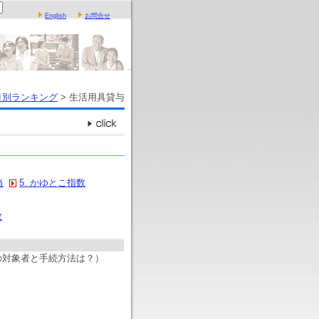
English
お問合せ
目別ランキング
> 生活用具貸与
当
5. かゆとこ指数
数
の対象者と手続方法は？）