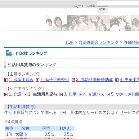
サイト内検索
TOP
>
自治体総合ランキング
>
評価項
生活用具貸与のランキング
【主婦ランキング】
1. 出産手続き
2. 母子手帳交付
3. 乳幼児医療費助成
4. 児童手
【シニアランキング】
1. 介護
2. 生活用具貸与
3. 仕事
4. 交通パス
5. やさしさ指
【生活用具貸与】
生活用具貸与について調べる （例：具体的なサービス内容は？ サービス
※4点満点
順位
名称
平均
Hさん
1位
大阪市
3.5点
3.5点