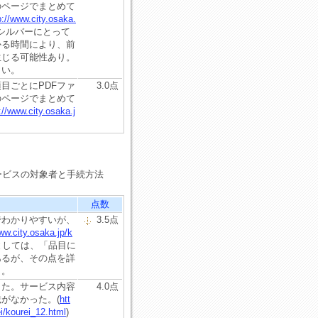
のページでまとめて
p://www.city.osaka.
シルバーにとって
かる時間により、前
生じる可能性あり。
よい。
目ごとにPDFファ
3.0点
のページでまとめて
://www.city.osaka.j
ービスの対象者と手続方法
点数
でわかりやすいが、
3.5点
ww.city.osaka.jp/k
としては、「品目に
あるが、その点を詳
・。
きた。サービス内容
4.0点
がなかった。(
htt
i/kourei_12.html
)