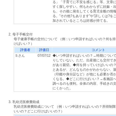
る」「子育てに不安を感じる」等、文章
すく探しやすい。何もわからずに妊娠・
も、その後に発生してくる育児全般の情
る。”その他?もあります”や”詳しくは?を
加されているところは好感が持てる。
2. 母子手帳交付
母子健康手帳の交付について （例：いつ申請すればいいの？何を
けばいい？）
評価者
評価日
コメント
Ｓさん
07/07/12
◆いつ申請すればいいの？→時期につい
りしていない。ただ、出産後にも交付で
があり親切。◆何を持っていけばいいの
とあるが、どんなものかがわからない、
（印鑑や身分証など）が他にも必要か否
くなる。◆どこに行けばいい？→各施設
調べるのも便利。全体の内容、手続きの
にくかった。
3. 乳幼児医療費助成
乳幼児医療費助成について （例：いつ申請すればいいの？所得制
いいの？どこに行けばいいの？）