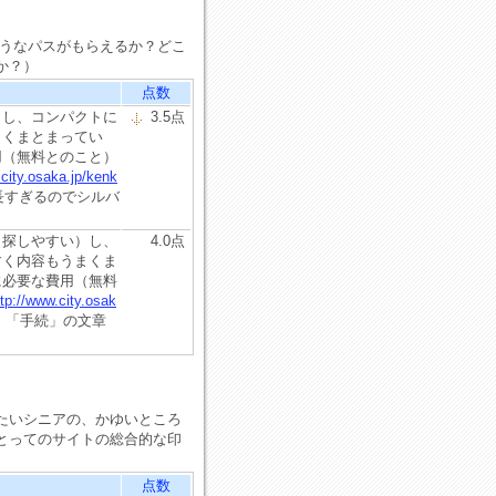
ようなパスがもらえるか？どこ
か？）
点数
）し、コンパクトに
3.5点
まくまとまってい
用（無料とのこと）
.city.osaka.jp/kenk
すぎるのでシルバ
も探しやすい）し、
4.0点
すく内容もうまくま
に必要な費用（無料
ttp://www.city.osak
「手続」の文章
たいシニアの、かゆいところ
とってのサイトの総合的な印
点数