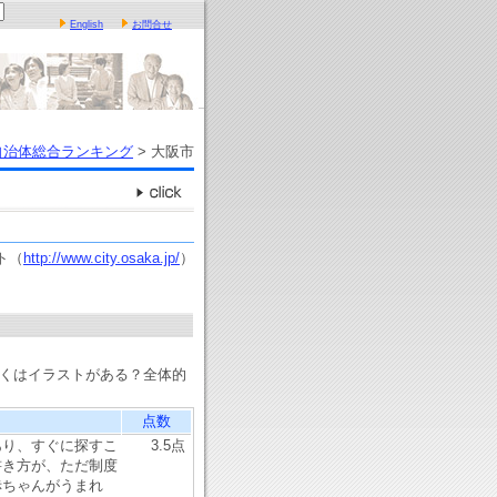
English
お問合せ
自治体総合ランキング
> 大阪市
ト（
http://www.city.osaka.jp/
）
しくはイラストがある？全体的
点数
あり、すぐに探すこ
3.5点
書き方が、ただ制度
赤ちゃんがうまれ