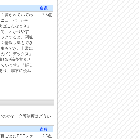
点数
よく書かれていてわ
2.5点
メニューバーから
えばこんなとき」
的で、わかりやす
リックすると、関連
なく情報収集もでき
収集もでき、非常に
しのインデックス」
事項が箇条書きさ
しています」「詳し
あり、非常に読み
いのか？ 介護制度はどうい
点数
目ごとにPDFファ
2.5点