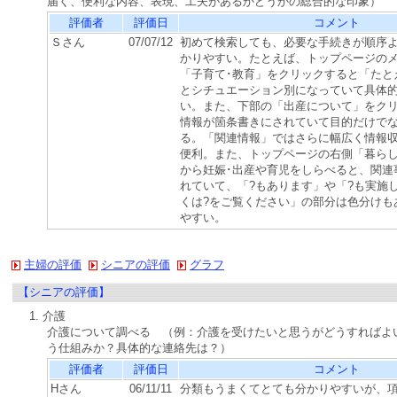
届く、便利な内容、表現、工夫があるかどうかの総合的な印象）
評価者
評価日
コメント
Ｓさん
07/07/12
初めて検索しても、必要な手続きが順序
かりやすい。たとえば、トップページの
「子育て･教育」をクリックすると「たと
とシチュエーション別になっていて具体
い。また、下部の「出産について」をク
情報が箇条書きにされていて目的だけで
る。「関連情報」ではさらに幅広く情報
便利。また、トップページの右側「暮ら
から妊娠･出産や育児をしらべると、関連
れていて、「?もあります」や「?も実施
くは?をご覧ください」の部分は色分けも
やすい。
主婦の評価
シニアの評価
グラフ
【シニアの評価】
1. 介護
介護について調べる （例：介護を受けたいと思うがどうすればよ
う仕組みか？具体的な連絡先は？）
評価者
評価日
コメント
Hさん
06/11/11
分類もうまくてとても分かりやすいが、項