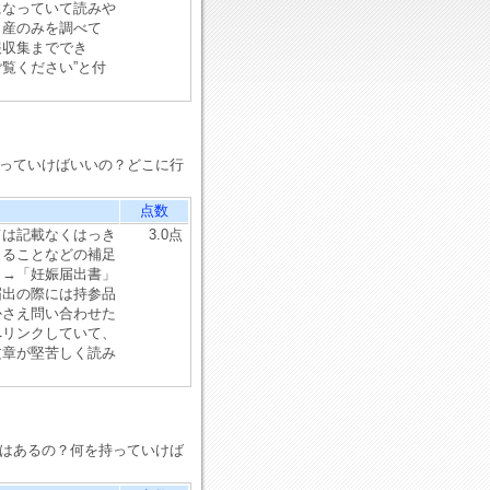
になっていて読みや
出産のみを調べて
報収集まででき
ご覧ください”と付
持っていけばいいの？どこに行
点数
ては記載なくはっき
3.0点
きることなどの補足
？→「妊娠届出書」
届出の際には持参品
かさえ問い合わせた
へリンクしていて、
文章が堅苦しく読み
限はあるの？何を持っていけば