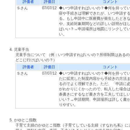
評価者
評価日
コメント
Ｓさん
07/07/12
◆いつ申請すればいいの？◆何を持って
容や手続きは理解できたが、いつ申請す
る。もし申請中に医療費が発生したとき
や、支給対象期間などの詳しい説明がほ
ばいい？→申請場所は地図にリンクして
い。
4. 児童手当
児童手当について （例：いつ申請すればいいの？所得制限はある
どこに行けばいいの？）
評価者
評価日
コメント
Ｓさん
07/07/12
◆いつ申請すればいいの？◆何を持って
たに拡充した制度内容から手続きの方法
るのでよく理解できた。ただ、「申請に
がわかりにくかったので、転入した場合
条書きにするなど書き方を工夫してほし
いい？→申請期間、申請場所は詳しく書
りやすい。
5. かゆとこ指数
子育て主婦のかゆとこ指数（子育てしている主婦（すなわち私）に