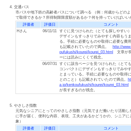
4. 交通パス
市バスや地下鉄の高齢者パスについて調べる （例：何歳からどの
で取得できるか？所得制限限度額があるか？何を持っていけばいい
評価者
評価日
コメント
Hさん
06/11/11
すぐに見つけられた（とても探しやすい
デザインもすっきりでみやすく内容もう
る。手続に必要なものや取得に必要な費
も記載されていたので満点。
http://www
oufukushi/kourei/kourei_03.html
文章が長
ーには読みにくくて残念。
06/07/31
すぐに該当ページを見つけられた（とて
コンパクトにデザインもすっきりでみや
とまっている。手続に必要なものや取得
とのこと）も記載されていたので満点。
h
a.jp/kenkoufukushi/kourei/kourei_03.html
が長すぎるのが残念。
5. やさしさ指数
元気なシニアにとってのやさしさ指数（元気でまだ働いたり活動し
に手が届く、便利な内容、表現、工夫があるかどうかの、シニアに
象）
評価者
評価日
コメント