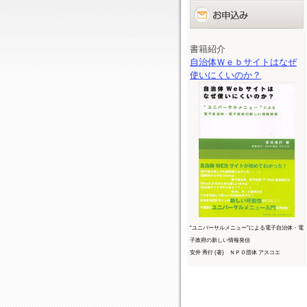
書籍紹介
自治体Ｗｅｂサイトはなぜ
使いにくいのか？
“ユニバーサルメニュー”による電子自治体・電
子政府の新しい情報発信
安井 秀行 (著) ＮＰＯ団体 アスコエ