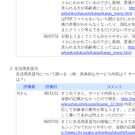
イルにわかれているので少し面倒。普通
見られる方が高齢者にとってはよい。
htt
jp/kenkoufukushi/kaigo/kaigo_menu.html
はPDFファイルをいちいち開けるのにか
後の作業がわからなくなったり、混乱が
またクリック等もできるだけ少ない方が
06/07/31
分類もうまくてとても分かりやすいが、項
イルにわかれているので少し面倒。普通
見られる方が高齢者にとってはよい。
http
p/kenkoufukushi/kaigo/kaigo_menu.html
2. 生活用具貸与
生活用具貸与について調べる （例：具体的なサービス内容は？ サ
は？）
評価者
評価日
コメント
Hさん
06/11/11
すぐ出てきた。サービス内容もシンプル
金額の記載がなかったので残念。
http://w
enkoufukushi/kourei/kourei_12.html
内容
応じて対象者の要件が異なります。」と
しく書いてあれば尚よかったのだが・・
06/07/31
すぐに生活用具貸与の情報にアクセスで
もシンプルでわかりやすいが、金額の記載
p://www.city.osaka.jp/kenkoufukushi/koure