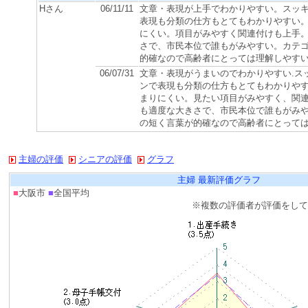
Hさん
06/11/11
文章・表現が上手でわかりやすい。スッ
表現も分類の仕方もとてもわかりやすい
にくい。項目がみやすく関連付けも上手
さで、市民本位で誰もがみやすい。カテ
的確なので高齢者にとっては理解しやす
06/07/31
文章・表現がうまいのでわかりやすい.ス
ンで表現も分類の仕方もとてもわかりや
まりにくい。見たい項目がみやすく、関
も適度な大きさで、市民本位で誰もがみ
の短く言葉が的確なので高齢者にとって
主婦の評価
シニアの評価
グラフ
主婦 最新評価グラフ
■
大阪市
■
全国平均
※複数の評価者が評価をし