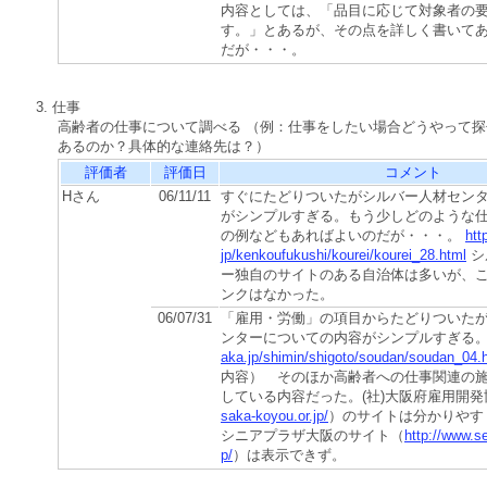
内容としては、「品目に応じて対象者の
す。」とあるが、その点を詳しく書いて
だが・・・。
3. 仕事
高齢者の仕事について調べる （例：仕事をしたい場合どうやって
あるのか？具体的な連絡先は？）
評価者
評価日
コメント
Hさん
06/11/11
すぐにたどりついたがシルバー人材セン
がシンプルすぎる。もう少しどのような
の例などもあればよいのだが・・・。
htt
jp/kenkoufukushi/kourei/kourei_28.html
シ
ー独自のサイトのある自治体は多いが、
ンクはなかった。
06/07/31
「雇用・労働」の項目からたどりついた
ンターについての内容がシンプルすぎる
aka.jp/shimin/shigoto/soudan/soudan_04.
内容） そのほか高齢者への仕事関連の
している内容だった。(社)大阪府雇用開発
saka-koyou.or.jp/
）のサイトは分かりやす
シニアプラザ大阪のサイト（
http://www.se
p/
）は表示できず。