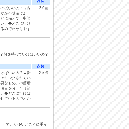
点数
いけばいいの？→内
3.0点
るかが不明確であ
などに備えて、申請
しい。◆どこに行け
いるのでわかりやす
の？何を持っていけばいいの？
点数
いけばいいの？→新
2.5点
までリンクされてい
必要なもの」の箇所
は項目を分けたり箇
い。◆どこに行けば
かれているのでわか
とって、かゆいところに手が