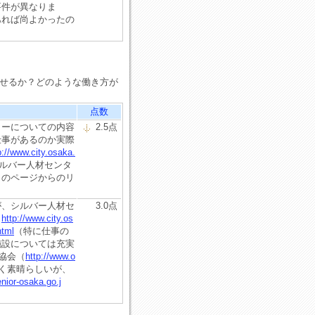
要件が異なりま
あれば尚よかったの
探せるか？どのような働き方が
点数
ターについての内容
2.5点
仕事があるのか実際
p://www.city.osaka.
ルバー人材センタ
このページからのリ
が、シルバー人材セ
3.0点
。
http://www.city.os
html
（特に仕事の
施設については充実
協会（
http://www.o
く素晴らしいが、
nior-osaka.go.j