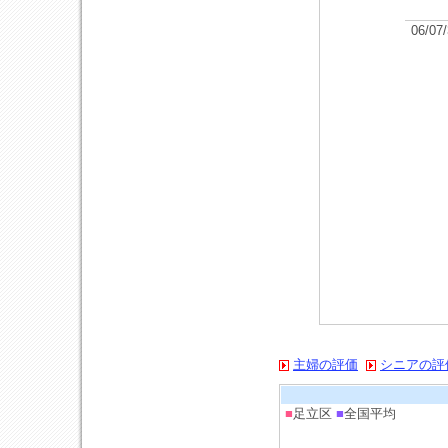
06/07
主婦の評価
シニアの評
■
足立区
■
全国平均