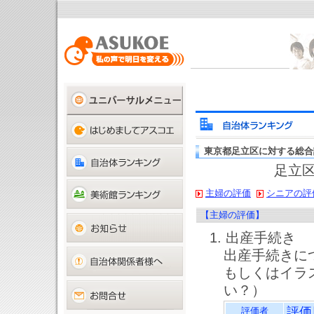
東京都足立区に対する総合
足立区
主婦の評価
シニアの評
【主婦の評価】
1. 出産手続き
出産手続きに
もしくはイラ
い？）
評価
評価者