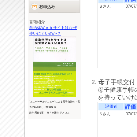
Ｓさん
07/07
書籍紹介
自治体Ｗｅｂサイトはなぜ
使いにくいのか？
2. 母子手帳交付
母子健康手帳
を持っていけ
“ユニバーサルメニュー”による電子自治体・電
評価
評価者
子政府の新しい情報発信
安井 秀行 (著) ＮＰＯ団体 アスコエ
Ｓさん
07/07