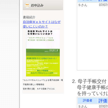
Ｓさん
07/07
書籍紹介
自治体Ｗｅｂサイトはなぜ
使いにくいのか？
2. 母子手帳交付
“ユニバーサルメニュー”による電子自治体・電
子政府の新しい情報発信
母子健康手帳
安井 秀行 (著) ＮＰＯ団体 アスコエ
を持っていけ
評価
評価者
Ｓさん
07/07