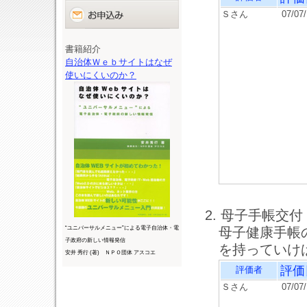
Ｓさん
07/07
書籍紹介
自治体Ｗｅｂサイトはなぜ
使いにくいのか？
2. 母子手帳交付
“ユニバーサルメニュー”による電子自治体・電
母子健康手帳
子政府の新しい情報発信
を持っていけ
安井 秀行 (著) ＮＰＯ団体 アスコエ
評価
評価者
Ｓさん
07/07