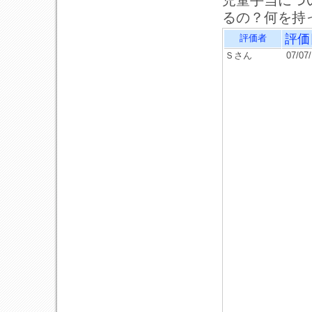
児童手当につ
るの？何を持
評価
評価者
Ｓさん
07/07