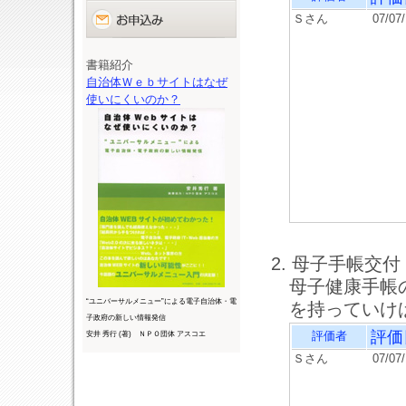
Ｓさん
07/07
書籍紹介
自治体Ｗｅｂサイトはなぜ
使いにくいのか？
2. 母子手帳交付
母子健康手帳
“ユニバーサルメニュー”による電子自治体・電
を持っていけ
子政府の新しい情報発信
評価
評価者
安井 秀行 (著) ＮＰＯ団体 アスコエ
Ｓさん
07/07