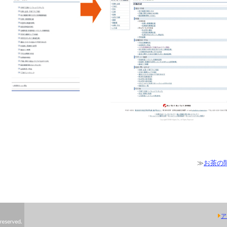
≫
お茶の
ア