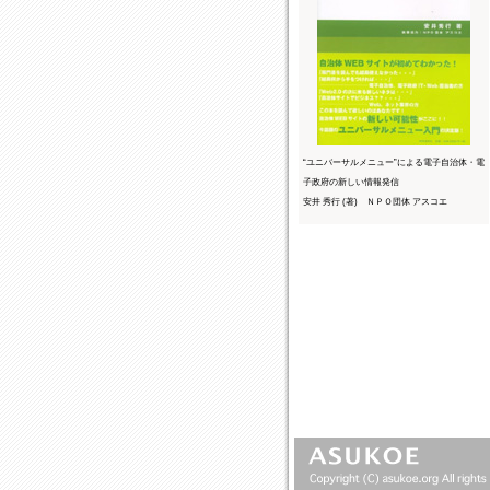
“ユニバーサルメニュー”による電子自治体・電
子政府の新しい情報発信
安井 秀行 (著) ＮＰＯ団体 アスコエ